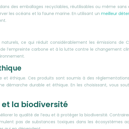
dans des emballages recyclables, réutilisables ou même sans em
rver les océans et la faune marine. En utilisant un
meilleur déte
ent.
naturels, ce qui réduit considérablement les émissions de CO
n de l’empreinte carbone et à la lutte contre le changement cli
nvironnement.
thique
 éthique. Ces produits sont soumis à des réglementations s
ne démarche durable et éthique. En les choisissant, vous so
 et la biodiversité
liorer la qualité de l’eau et à protéger la biodiversité. Contrai
lent pas de substances toxiques dans les écosystèmes aquati
les qui en dépendent.